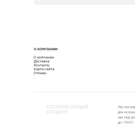
О КОМПАНИИ
О компании
Доставка
Контакты
Карта сайта
Отзывы
ТЕПЛОИЗОЛЯЦИЯ
Мы постав
ХОЛДИНГ
для испол
как под з
до +130ºC.