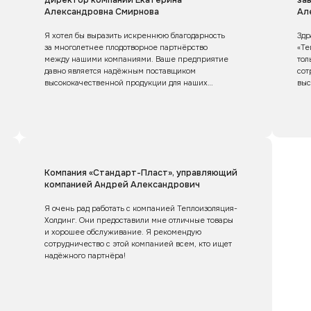
Александровна Смирнова
Ал
Я хотел бы выразить искреннюю благодарность
Здр
за многолетнее плодотворное партнёрство
«Те
между нашими компаниями. Ваше предприятие
тол
давно является надёжным поставщиком
сот
высококачественной продукции для наших
выс
операций, и мы ценим ваш профессионализм
а т
и преданность в обеспечении наших потребностей.
тре
и р
над
Компания «Стандарт-Пласт», управляющий
компанией Андрей Александрович
Я очень рад работать с компанией Теплоизоляция-
Холдинг. Они предоставили мне отличные товары
и хорошее обслуживание. Я рекомендую
сотрудничество с этой компанией всем, кто ищет
надёжного партнёра!