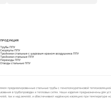
ПРОДУКЦИЯ
Трубы ППУ
Скорлупы ППУ
Тройники стальные с шаровым краном воздушника ППУ
Тройники стальные ППУ
Переходы ППУ
Отводы стальные ППУ
ляем предизолированные стальные трубы с пенополиуретановой теплоизоляцие
ьзования в трубопроводах и тепловых сетях. Наши изделия предназначены для ус
емлёй, так и над землёй, и обеспечивают надёжную изоляцию при температуре н