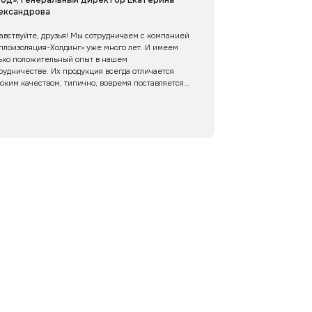
ександрова
авствуйте, друзья! Мы сотрудничаем с компанией
плоизоляция-Холдинг» уже много лет. И имеем
ько положительный опыт в нашем
рудничестве. Их продукция всегда отличается
оким качеством, типично, вовремя поставляется,
акже компания гибко подходит к нашим
бованиям. Мы уверены в качестве продукции
екомендуем «Теплоизоляция-Холдинг» в качестве
ёжного делового партнёра.