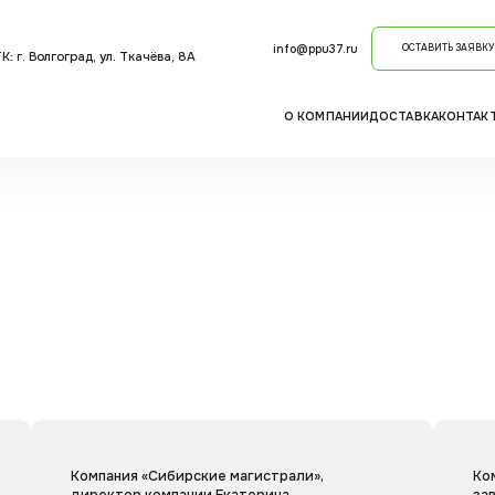
info@ppu37.ru
ОСТАВИТЬ ЗАЯВКУ
: г. Волгоград, ул. Ткачёва, 8А
О КОМПАНИИ
ДОСТАВКА
КОНТАК
Компания «Сибирские магистрали»,
Ко
директор компании Екатерина
за